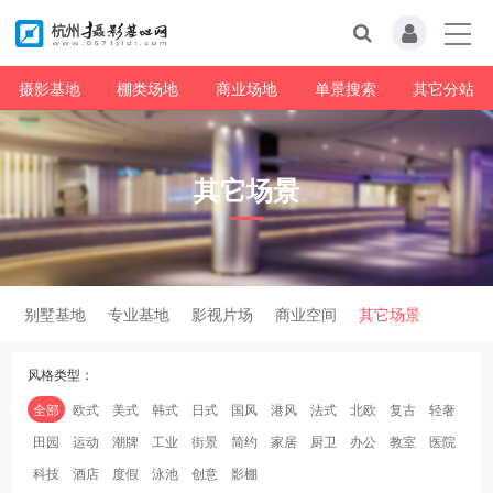
摄影基地
棚类场地
商业场地
单景搜索
其它分站
其它场景
别墅基地
专业基地
影视片场
商业空间
其它场景
风格类型：
全部
欧式
美式
韩式
日式
国风
港风
法式
北欧
复古
轻奢
田园
运动
潮牌
工业
街景
简约
家居
厨卫
办公
教室
医院
科技
酒店
度假
泳池
创意
影棚