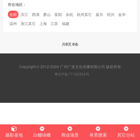
所在地区：
全部
滨江
西湖
萧山
富阳
余杭
杭州其它
嘉兴
绍兴
金华
温州
浙江其它
上海
江苏
福建
共
0
页
0
条
Copyright © 2012-2024 广州广派文化传播有限公司 版权所有
粤ICP备17126354号
摄影基地
白棚绿棚
商业场景
单景搜索
其它分站