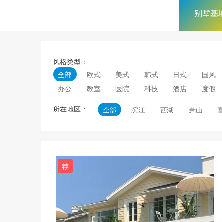
别墅基
风格类型：
全部
欧式
美式
韩式
日式
国风
办公
教室
医院
科技
酒店
度假
所在地区：
全部
滨江
西湖
萧山
荐