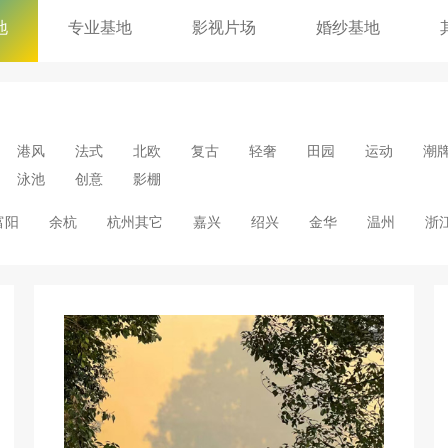
地
专业基地
影视片场
婚纱基地
港风
法式
北欧
复古
轻奢
田园
运动
潮
泳池
创意
影棚
富阳
余杭
杭州其它
嘉兴
绍兴
金华
温州
浙