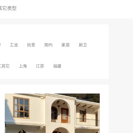
其它类型
牌
工业
街景
简约
家居
厨卫
江其它
上海
江苏
福建