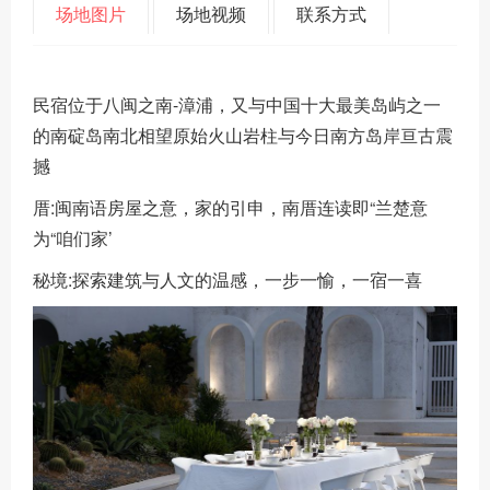
场地图片
场地视频
联系方式
民宿位于八闽之南-漳浦，又与中国十大最美岛屿之一
的南碇岛南北相望原始火山岩柱与今日南方岛岸亘古震
撼
厝:闽南语房屋之意，家的引申，南厝连读即“兰楚意
为“咱们家’
秘境:探索建筑与人文的温感，一步一愉，一宿一喜